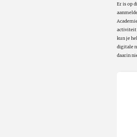
Er is op 
aanmelden
Academie 
activitei
kun je he
digitale
daarin n