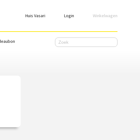
Huis Vasari
Login
Winkelwagen
Login
deaubon
Emailadres
Wachtwoord
Ik wil ingelogd blijven
WACHTWOORD VERGETEN
Nog geen account, meld je
hier
aan.