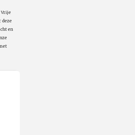
 Vrije
Emailadres
r deze
icht en
onze
 met