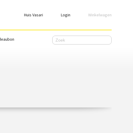
Huis Vasari
Login
Winkelwagen
Login
deaubon
Emailadres
Wachtwoord
Ik wil ingelogd blijven
WACHTWOORD VERGETEN
Nog geen account, meld je
hier
aan.