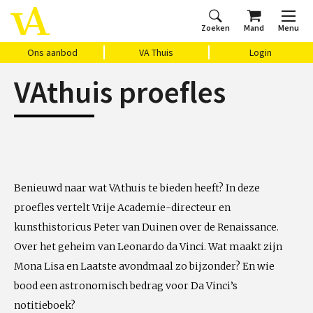
Zoeken
Mand
Menu
Home
Ons aanbod
Agenda
VAthuis
Over ons
Vragen?
Cadeaubon
Huis Vasari
Login
Ons aanbod
VA Thuis
Login
VAthuis proefles
Benieuwd naar wat VAthuis te bieden heeft? In deze
proefles vertelt Vrije Academie-directeur en
kunsthistoricus Peter van Duinen over de Renaissance.
Over het geheim van Leonardo da Vinci. Wat maakt zijn
Mona Lisa en Laatste avondmaal zo bijzonder? En wie
bood een astronomisch bedrag voor Da Vinci’s
notitieboek?