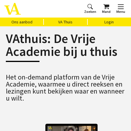
Zoeken
Mand
Menu
Home
Ons aanbod
Agenda
VAthuis
Over ons
Vragen?
Cadeaubon
Huis Vasari
Login
Ons aanbod
VA Thuis
Login
VAthuis: De Vrije
Academie bij u thuis
Het on-demand platform van de Vrije
Academie, waarmee u direct reeksen en
lezingen kunt bekijken waar en wanneer
u wilt.