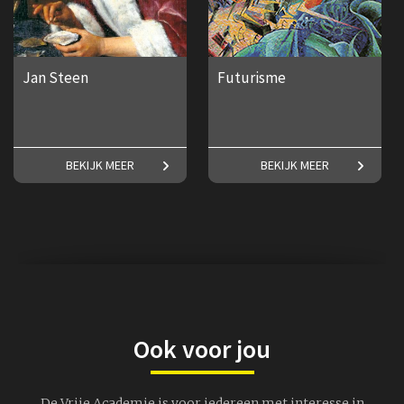
Jan Steen
Futurisme
Maak kennis met een van
Frederike Upmeijer over het
BEKIJK MEER
BEKIJK MEER
Nederlands bekendste
Futurisme.
schilders!
€ 17,50
€ 17,50
Ook voor jou
De Vrije Academie is voor iedereen met interesse in