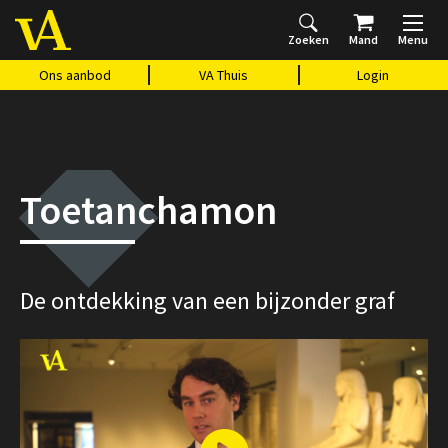
Zoeken
Mand
Menu
Home
Ons aanbod
Agenda
VAthuis
Over ons
Vragen?
Cadeaubon
Huis Vasari
Login
Ons aanbod
VA Thuis
Login
Toetanchamon
De ontdekking van een bijzonder graf