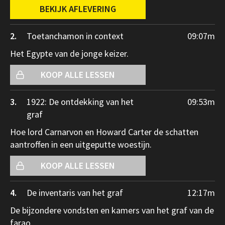
BEKIJK AFLEVERING
2.
Toetanchamon in context
09:07
m
Het Egypte van de jonge keizer.
KOOP ALLE LESSEN
3.
1922: De ontdekking van het
09:53
m
graf
Hoe lord Carnarvon en Howard Carter de schatten
aantroffen in een uitgeputte woestijn.
KOOP ALLE LESSEN
4.
De inventaris van het graf
12:17
m
De bijzondere vondsten en kamers van het graf van de
farao.