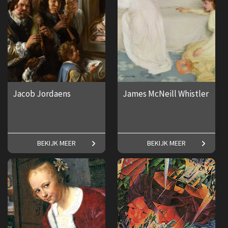
Jacob Jordaens
James McNeill Whistler
Een groots en geestig oeuvre.
Alles over de Amerikaanse
BEKIJK MEER
BEKIJK MEER
kunstschilder James McNeill
Whistler.
€ 17,50
€ 17,50