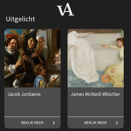
Uitgelicht
Jacob Jordaens
James McNeill Whistler
Een groots en geestig oeuvre.
Alles over de Amerikaanse
BEKIJK MEER
BEKIJK MEER
kunstschilder James McNeill