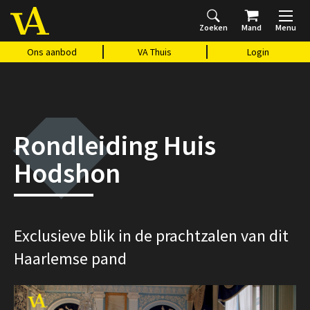
Zoeken
Mand
Menu
Home
Ons aanbod
Agenda
VAthuis
Over ons
Vragen?
Cadeaubon
Huis Vasari
Login
Ons aanbod
VA Thuis
Login
Rondleiding Huis
Hodshon
Exclusieve blik in de prachtzalen van dit
Haarlemse pand