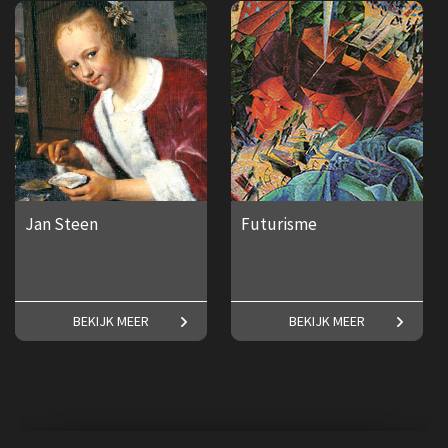
Whistler.
€ 17,50
€ 17,50
Jan Steen
Futurisme
Maak kennis met een van
Frederike Upmeijer over het
BEKIJK MEER
BEKIJK MEER
Nederlands bekendste
Futurisme.
schilders!
€ 17,50
€ 17,50