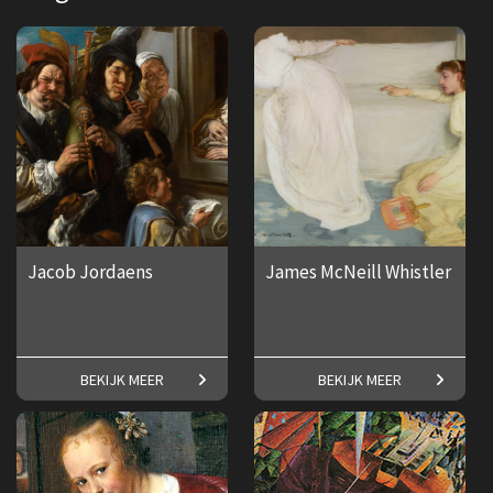
Jacob Jordaens
James McNeill Whistler
Een groots en geestig oeuvre.
Alles over de Amerikaanse
BEKIJK MEER
BEKIJK MEER
kunstschilder James McNeill
Whistler.
€ 17,50
€ 17,50