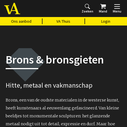
Zoeken
Mand
Menu
Home
Ons aanbod
Agenda
VAthuis
Over ons
Vragen?
Cadeaubon
Huis Vasari
Login
Ons aanbod
VA Thuis
Login
Brons & bronsgieten
Hitte, metaal en vakmanschap
Brons, een van de oudste materialen in de westerse kunst,
heeft kunstenaars al eeuwenlang gefascineerd. Van kleine
beeldjes tot monumentale sculpturen: het glanzende
metaal nodigt uit tot detail, expressie en durf. Maar hoe