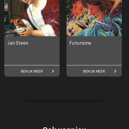
Jan Steen
Futurisme
Maak kennis met een van
Frederike Upmeijer over het
BEKIJK MEER
BEKIJK MEER
Nederlands bekendste
Futurisme.
schilders!
€ 17,50
€ 17,50