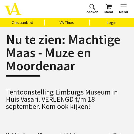
Zoeken
Mand
Menu
Home
Ons aanbod
Agenda
VAthuis
Over ons
Vragen?
Cadeaubon
Huis Vasari
Login
Ons aanbod
VA Thuis
Login
Nu te zien: Machtige
Maas - Muze en
Moordenaar
Tentoonstelling Limburgs Museum in
Huis Vasari. VERLENGD t/m 18
september. Kom ook kijken!