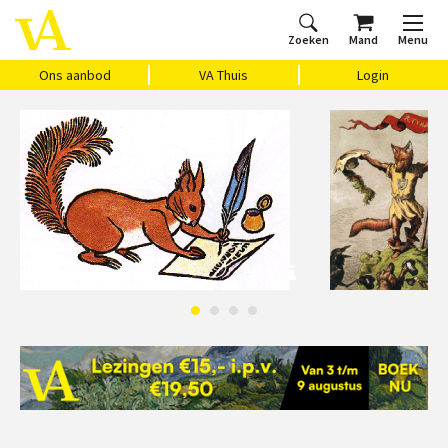
Zoeken
Mand
Menu
Home
Ons aanbod
Agenda
VAthuis
Over ons
Vragen?
Cadeaubon
Huis Vasari
Login
Ons aanbod
VA Thuis
Login