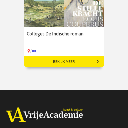
Colleges De Indische roman
/
BEKIJK MEER
Koloniale erfenis in de moderne
Nederlandse literatuur.
€ 195,00
vanaf 25 jan
/
Op locatie of online