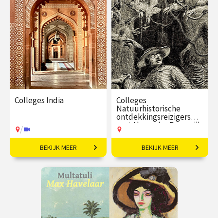
Colleges India
Colleges
Natuurhistorische
ontdekkingsreizigers
met Alexander Reeuwijk
/
BEKIJK MEER
BEKIJK MEER
Een grootmacht in
In het spoor van de grote
opkomst.
natuurhistorische
ontdekkingsreizigers.
€ 195,00
vanaf 22
€ 109,00
vanaf 16
okt
sep
Op locatie
/
Op locatie of online