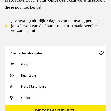
Marc Stakenburg je gids. Ontdek een kant van Amsterdam
die je nog niet kende!
Je ontvangt uiterlijk 7 dagen voor aanvang per e-mail
jouw bewijs van deelname met informatie over het
verzamelpunt.
Praktische informatie
€ 27,50
Duur: 2 uur
Marc Stakenburg
Op locatie
DIRECT INSCHRIJVEN