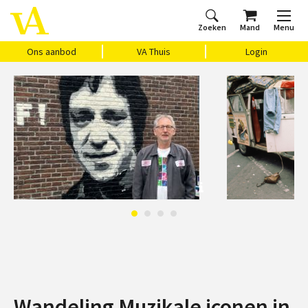
Zoeken
Mand
Menu
Home
Ons aanbod
Agenda
VAthuis
Over ons
Vragen?
Cadeaubon
Huis Vasari
Login
Ons aanbod
VA Thuis
Login
Wandeling Muzikale iconen in