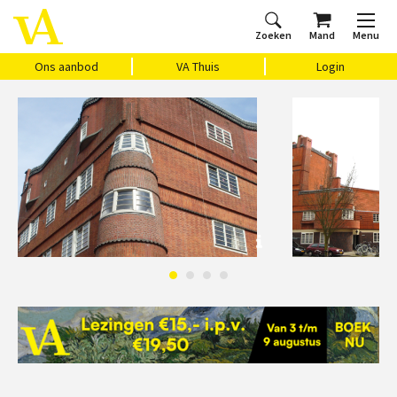
Zoeken
Mand
Menu
Home
Ons aanbod
Agenda
VAthuis
Over ons
Vragen?
Cadeaubon
Huis Vasari
Login
Ons aanbod
VA Thuis
Login