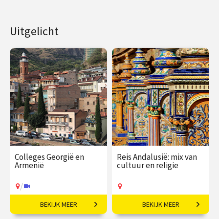
Uitgelicht
Colleges Georgië en
Reis Andalusië: mix van
Armenië
cultuur en religie
/
BEKIJK MEER
BEKIJK MEER
Politieke en culturele
7-daagse reis o.l.v. Robert-
geschiedenis van een
Jan Muller.