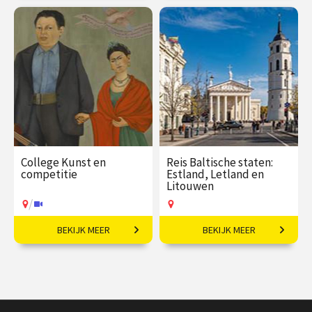
fascinerende regio.
€ 195,00
vanaf 31
€ 2395,00
vanaf 02
aug
nov
Op locatie
/
Op locatie of online
College Kunst en
Reis Baltische staten:
competitie
Estland, Letland en
Litouwen
/
BEKIJK MEER
BEKIJK MEER
Vriendschap, strijd en
11-daagse reis o.l.v.
inspiratie.
Frederik Erens.
€ 35,00
vanaf 13
€ 3145,00
vanaf 18
okt
aug