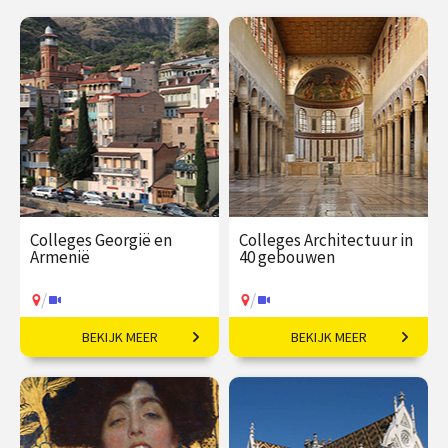
Colleges Georgië en
Colleges Architectuur in
Armenië
40 gebouwen
/
/
BEKIJK MEER
BEKIJK MEER
Politieke en culturele
Van Knossos tot
geschiedenis van een
Koolhaas.
fascinerende regio.
€ 195,00
vanaf 31
€ 345,00
vanaf 21
aug
sep