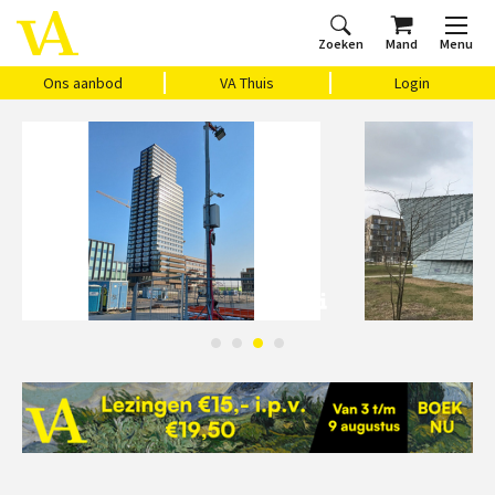
Zoeken
Mand
Menu
Home
Ons aanbod
Agenda
VAthuis
Over ons
Vragen?
Cadeaubon
Huis Vasari
Login
Ons aanbod
VA Thuis
Login