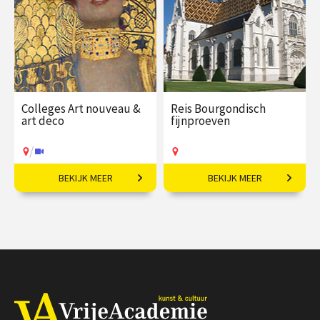
/
/
Op locatie of online
Op locatie of online
Colleges Art nouveau &
Reis Bourgondisch
art deco
fijnproeven
/
BEKIJK MEER
BEKIJK MEER
Restyling van de wereld.
7-daagse reis o.l.v.
Martijn Pieters.
€ 345,00
vanaf 22
€ 2495,00
vanaf 15
sep
sep
Op locatie
/
Op locatie of online