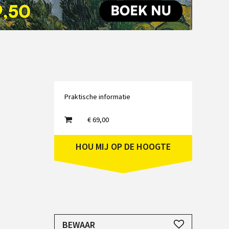
Emailadres
Praktische informatie
€ 69,00
HOU MIJ OP DE HOOGTE
JE HEBT EEN ACCOUNT NODIG
BEWAAR