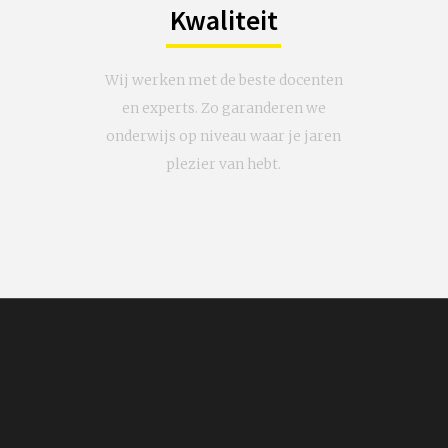
Kwaliteit
Wij werken met de beste docenten
en experts. Zo garanderen we
onderwijs op niveau waar je jaren
plezier van hebt.