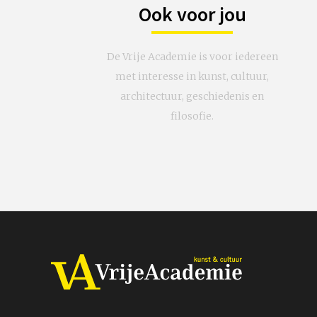
Ook voor jou
De Vrije Academie is voor iedereen
met interesse in kunst, cultuur,
architectuur, geschiedenis en
filosofie.