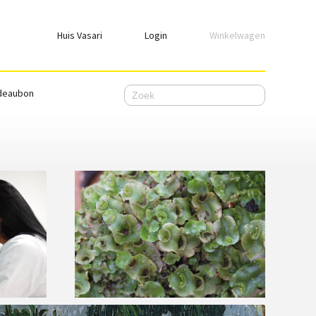
Huis Vasari
Login
Winkelwagen
Login
deaubon
Emailadres
Wachtwoord
Ik wil ingelogd blijven
WACHTWOORD VERGETEN
Nog geen account, meld je
hier
aan.