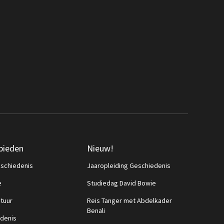
bieden
Nieuw!
schiedenis
Jaaropleiding Geschiedenis
e
Studiedag David Bowie
ctuur
Reis Tanger met Abdelkader
Benali
denis