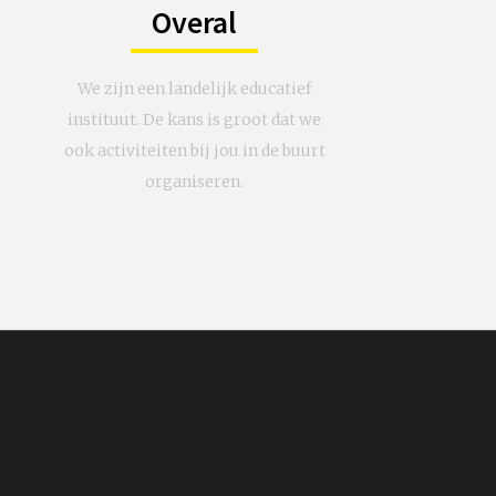
Overal
We zijn een landelijk educatief
instituut. De kans is groot dat we
ook activiteiten bij jou in de buurt
organiseren.