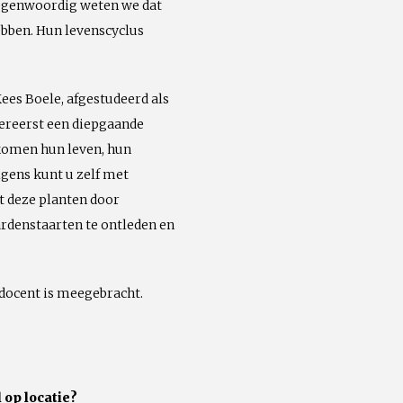
Tegenwoordig weten we dat
ebben. Hun levenscyclus
ees Boele, afgestudeerd als
ereerst een diepgaande
 komen hun leven, hun
lgens kunt u zelf met
t deze planten door
rdenstaarten te ontleden en
 docent is meegebracht.
 op locatie?