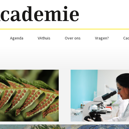
Agenda
VAthuis
Over ons
Vragen?
Ca