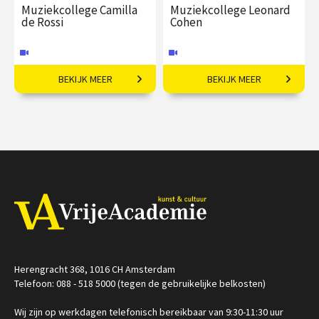
Muziekcollege Camilla
Muziekcollege Leonard
de Rossi
Cohen
BEKIJK MEER
BEKIJK MEER
Mysterieuze componist
Van Suzanne tot You Want
uit de Weense barok.
it Darker
€ 35,00
vanaf 23
€ 35,00
vanaf 16
sep
feb
Online
Online
Herengracht 368, 1016 CH Amsterdam
Telefoon: 088 - 518 5000 (tegen de gebruikelijke belkosten)
Wij zijn op werkdagen telefonisch bereikbaar van 9:30-11:30 uur