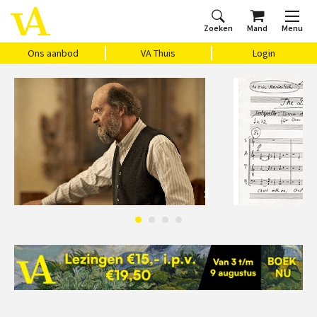
Zoeken
Mand
Menu
Home
Ons aanbod
Agenda
VAthuis
Over ons
Vragen?
Cadeaubon
Huis Vasari
Login
Ons aanbod
VA Thuis
Login