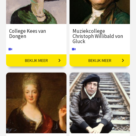
College Kees van
Muziekcollege
Dongen
Christoph Willibald von
Gluck
BEKIJK MEER
BEKIJK MEER
Bohémien tussen kunst
Operahervormer van de
en high society.
barokmuziek.
€ 35,00
vanaf 07
€ 35,00
vanaf 14
okt
okt
Online
Online