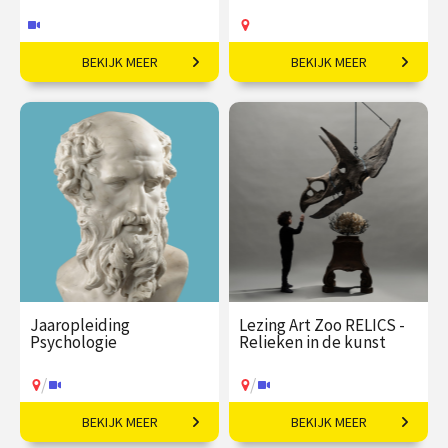
BEKIJK MEER
BEKIJK MEER
Kunsthistoricus Martijn
Breng dieren tot leven in
Pieters over humor in 16e
lijnen en contrast.
en 17e-eeuwse kunst.
€ 35,00
vanaf 08
€ 89,00
vanaf 02
sep
sep
Online
Op locatie
Jaaropleiding
Lezing Art Zoo RELICS -
Psychologie
Relieken in de kunst
/
/
BEKIJK MEER
BEKIJK MEER
Een introductie naar het
Fossielen als