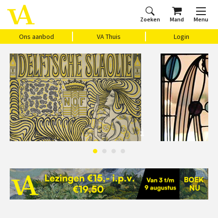
Zoeken
Mand
Menu
Home
Ons aanbod
Agenda
VAthuis
Over ons
Vragen?
Cadeaubon
Huis Vasari
Login
Ons aanbod
VA Thuis
Login