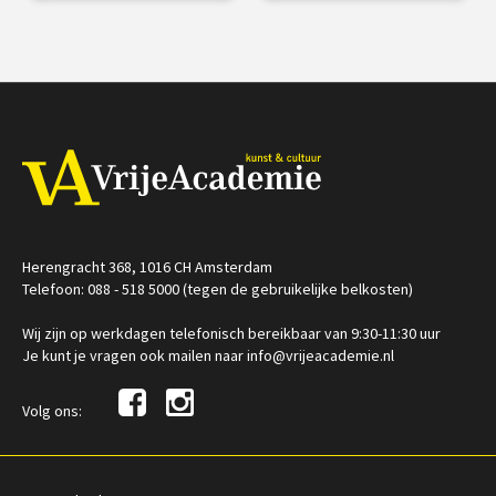
menselijk zijn
kunstwerken.
€ 1225,00
vanaf 05
€ 25,00
vanaf 03
okt
sep
/
/
Op locatie of online
Op locatie of online
Herengracht 368, 1016 CH Amsterdam
Telefoon: 088 - 518 5000 (tegen de gebruikelijke belkosten)
Wij zijn op werkdagen telefonisch bereikbaar van 9:30-11:30 uur
Je kunt je vragen ook mailen naar info@vrijeacademie.nl
Volg ons: