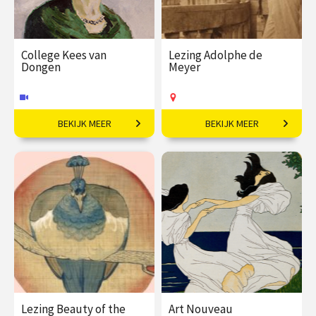
College Kees van
Lezing Adolphe de
Dongen
Meyer
BEKIJK MEER
BEKIJK MEER
Bohémien tussen kunst
Virtuoos fotograaf met
en high society.
een liefde voor kunst en
reizen.
€ 35,00
vanaf 07
€ 19,50
vanaf 19
okt
dec
Online
Op locatie
Lezing Beauty of the
Art Nouveau