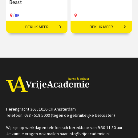
Beast
/
BEKIJK MEER
BEKIJK MEER
Die­ren in de art nou­veau.
Vloeiende vernieuwing in
Europa
€ 19,50
€ 169,00
Op locatie
/
Op locatie of online
Herengracht 368, 1016 CH Amsterdam
Telefoon: 088 - 518 5000 (tegen de gebruikelijke belkosten)
Wij zijn op werkdagen telefonisch bereikbaar van 9:30-11:30 uur
Je kunt je vragen ook mailen naar info@vrijeacademie.nl