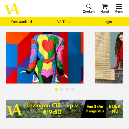
Zoeken
Mand
Menu
Home
Ons aanbod
Agenda
VAthuis
Over ons
Vragen?
Cadeaubon
Huis Vasari
Login
Ons aanbod
VA Thuis
Login