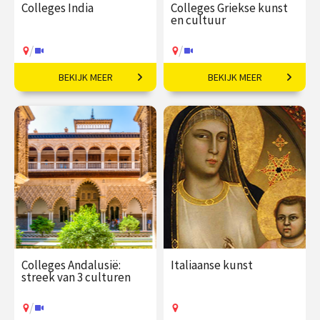
Colleges India
Colleges Griekse kunst
en cultuur
/
/
BEKIJK MEER
BEKIJK MEER
Een grootmacht in
Ontdek de wereld van de
opkomst.
oude Grieken.
€ 195,00
vanaf 22
€ 217,00
vanaf 21
okt
sep
/
/
Op locatie of online
Op locatie of online
Colleges Andalusië:
Italiaanse kunst
streek van 3 culturen
/