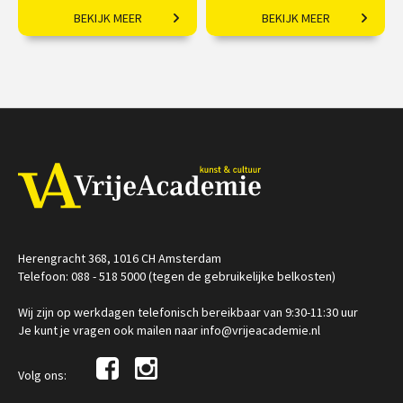
BEKIJK MEER
BEKIJK MEER
Hoe joden, moslims en
40 korte lessen verdeeld
christenen met elkaar
over 10 overzichtelijke
samenleefden
hoofdstukkenJe kijkt op
je eigen moment, zo lang
€ 195,00
€ 169,00
of kort als je zelf wiltAf te
spelen op al je devices
Op locatie
(tablet, computer en
/
Op locatie of online
telefoon)Na aankoop zijn
de video&#39;s 3
maanden voor je
beschikbaar
Herengracht 368, 1016 CH Amsterdam
Telefoon: 088 - 518 5000 (tegen de gebruikelijke belkosten)
Wij zijn op werkdagen telefonisch bereikbaar van 9:30-11:30 uur
Je kunt je vragen ook mailen naar info@vrijeacademie.nl
Volg ons: