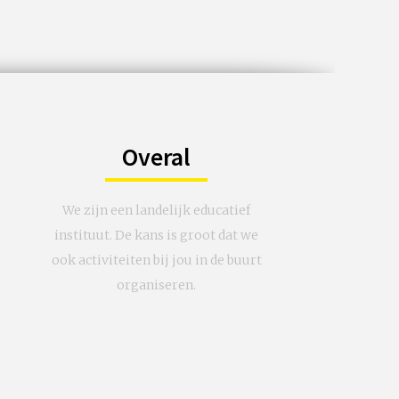
Overal
We zijn een landelijk educatief
instituut. De kans is groot dat we
ook activiteiten bij jou in de buurt
organiseren.