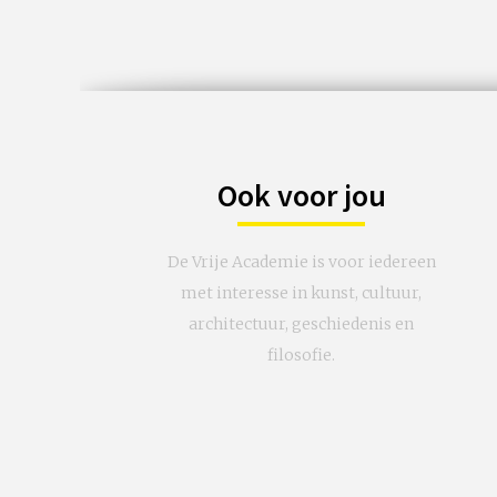
Ook voor jou
De Vrije Academie is voor iedereen
met interesse in kunst, cultuur,
architectuur, geschiedenis en
filosofie.