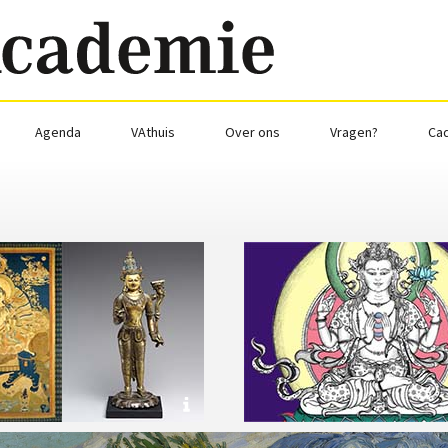
Agenda
VAthuis
Over ons
Vragen?
Ca