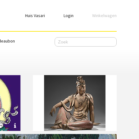
Huis Vasari
Login
Winkelwagen
Login
deaubon
Emailadres
Wachtwoord
Ik wil ingelogd blijven
WACHTWOORD VERGETEN
Nog geen account, meld je
hier
aan.