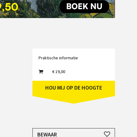
Emailadres
Praktische informatie
€ 19,00
HOU MIJ OP DE HOOGTE
JE HEBT EEN ACCOUNT NODIG
BEWAAR