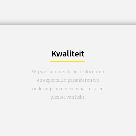
Kwaliteit
Wij werken met de beste docenten
en experts. Zo garanderen we
onderwijs op niveau waar je jaren
plezier van hebt.