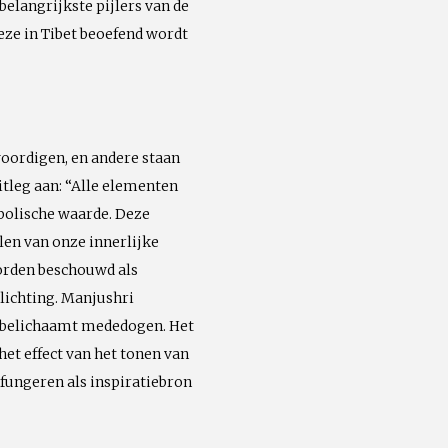
belangrijkste pijlers van de
eze in Tibet beoefend wordt
woordigen, en andere staan
itleg aan: “Alle elementen
mbolische waarde. Deze
en van onze innerlijke
worden beschouwd als
ichting. Manjushri
a belichaamt mededogen. Het
et effect van het tonen van
 fungeren als inspiratiebron