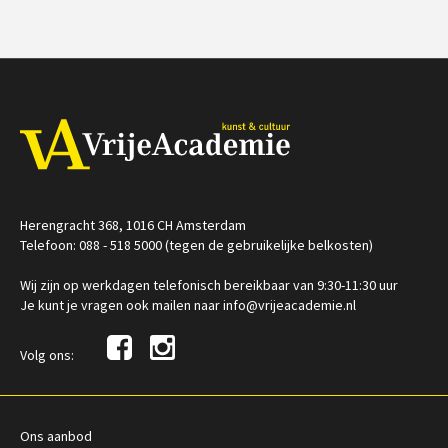
€ 19,50
vanaf 23
€ 19,50
vanaf 06
okt
okt
/
/
Op locatie of online
Op locatie of online
Herengracht 368, 1016 CH Amsterdam
Telefoon: 088 - 518 5000 (tegen de gebruikelijke belkosten)
Wij zijn op werkdagen telefonisch bereikbaar van 9:30-11:30 uur
Je kunt je vragen ook mailen naar info@vrijeacademie.nl
Volg ons:
Ons aanbod