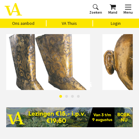
Zoeken
Mand
Menu
Home
Ons aanbod
Agenda
VAthuis
Over ons
Vragen?
Cadeaubon
Huis Vasari
Login
Ons aanbod
VA Thuis
Login