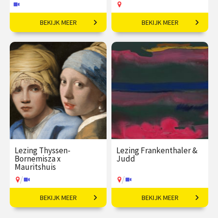
BEKIJK MEER
BEKIJK MEER
Levensechte gezichten
Van legendarische
uit een andere tijd.
heldinnen tot
regentessen.
€ 35,00
vanaf 30
€ 27,50
vanaf 19
nov
aug
Online
Op locatie
Lezing Thyssen-
Lezing Frankenthaler &
Bornemisza x
Judd
Mauritshuis​
/
/
BEKIJK MEER
BEKIJK MEER
Meesterwerken uit
Kunst in contrast.
Madrid.