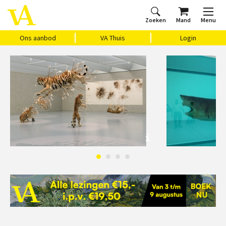
Zoeken
Mand
Menu
Home
Ons aanbod
Agenda
VAthuis
Over ons
Vragen?
Cadeaubon
Huis Vasari
Login
Ons aanbod
VA Thuis
Login