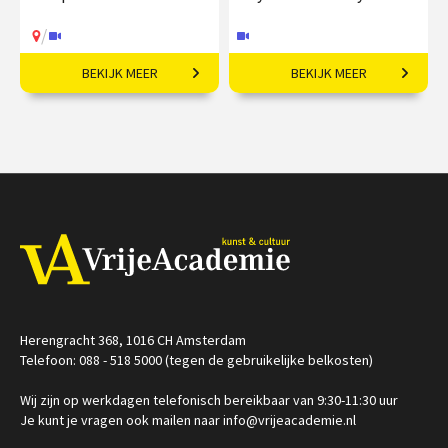
/
BEKIJK MEER
BEKIJK MEER
Vriendschap, strijd en
Impressionist met
inspiratie.
fascinatie voor de mens.
€ 35,00
vanaf 13
€ 19,50
vanaf 30
okt
nov
Online
/
Op locatie of online
Herengracht 368, 1016 CH Amsterdam
Telefoon: 088 - 518 5000 (tegen de gebruikelijke belkosten)
Wij zijn op werkdagen telefonisch bereikbaar van 9:30-11:30 uur
Je kunt je vragen ook mailen naar info@vrijeacademie.nl