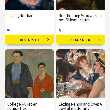
Lezing Redbad
Rondleiding Vrouwen in
het Rijksmuseum
BEKIJK MEER
BEKIJK MEER
De legendarische koning.
Van legendarische
heldinnen tot
regentessen.
€ 19,50
vanaf 30
€ 27,50
vanaf 19
sep
aug
Online
Op locatie
College Kunst en
Lezing Renoir and love: A
competitie
Joyful modernity