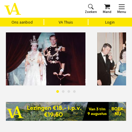
Zoeken
Mand
Menu
Home
Ons aanbod
Agenda
VAthuis
Over ons
Vragen?
Cadeaubon
Huis Vasari
Login
Ons aanbod
VA Thuis
Login