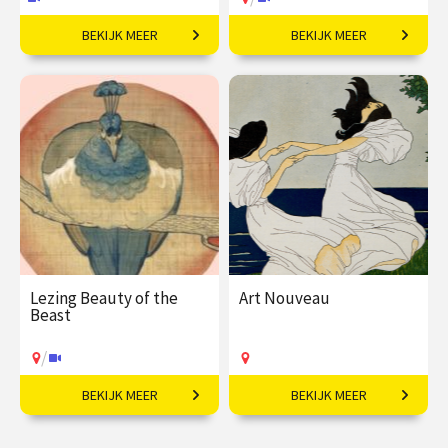
BEKIJK MEER
BEKIJK MEER
Bohémien tussen kunst
Verborgen verhalen
en high society.
achter iconsiche
ontwerpen.
€ 35,00
vanaf 07
€ 19,50
vanaf 14
okt
aug
Online
/
Op locatie of online
Lezing Beauty of the
Art Nouveau
Beast
/
BEKIJK MEER
BEKIJK MEER
Die­ren in de art nou­veau.
Vloeiende vernieuwing in
Europa