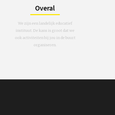
Overal
We zijn een landelijk educatief
instituut. De kans is groot dat we
ook activiteiten bij jou in de buurt
organiseren.