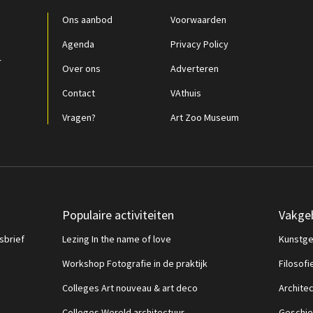
Ons aanbod
Voorwaarden
Agenda
Privacy Policy
r
Over ons
Adverteren
Contact
VAthuis
Vragen?
Art Zoo Museum
Populaire activiteiten
Vakge
sbrief
Lezing In the name of love
Kunstge
Workshop Fotografie in de praktijk
Filosofi
Colleges Art nouveau & art deco
Archite
Colleges Wereld architectuur
Geschie