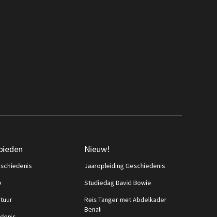
bieden
Nieuw!
schiedenis
Jaaropleiding Geschiedenis
e
Studiedag David Bowie
ctuur
Reis Tanger met Abdelkader
Benali
denis