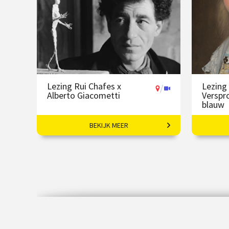
Lezing Rui Chafes x
Lezing
/
Alberto Giacometti
Verspro
blauw
BEKIJK MEER
Ontmoeting tussen twee
Drie po
grootmeesters.
onbeken
€ 19,50
vanaf 07 sep
€ 19,
/
/
Op locatie of online
O