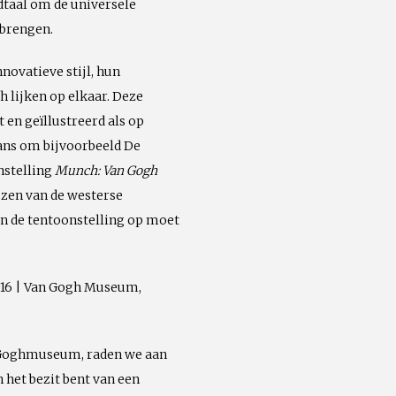
dtaal om de universele
 brengen.
novatieve stijl, hun
 lijken op elkaar. Deze
en geïllustreerd als op
ans om bijvoorbeeld De
onstelling
Munch: Van Gogh
uzen van de westerse
an de tentoonstelling op moet
2016 | Van Gogh Museum,
an Goghmuseum, raden we aan
in het bezit bent van een