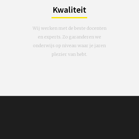
Kwaliteit
Wij werken met de beste docenten
en experts. Zo garanderen we
onderwijs op niveau waar je jaren
plezier van hebt.