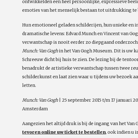
ontwikkelden een heel persoonlijke, expressieve beel
emoties van het menselijk bestaan tot uitdrukking te
Hun emotioneel geladen schilderijen, hun unieke en in
dramatische levens: Edvard Munch en Vincent van Gogh
verwantschap is nooit eerder zo diepgaand onderzocht 
Munch: Van Gogh
in het Van Gogh Museum. Dit is uw k
Schreeuw dicht bij huis te zien. De lezing bij de tento
benadrukt de artistieke verwantschap tussen twee re
schilderkunst en laat zien waar u tijdens uw bezoek a
letten.
Munch: Van Gogh
| 25 september 2015 t/m 17 januari 
Amsterdam
Aangezien het altijd druk is bij de ingang van het V
tevoren online uw ticket te bestellen
, ook indien u 