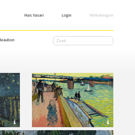
Huis Vasari
Login
Winkelwagen
Login
deaubon
Emailadres
Wachtwoord
Ik wil ingelogd blijven
WACHTWOORD VERGETEN
Nog geen account, meld je
hier
aan.