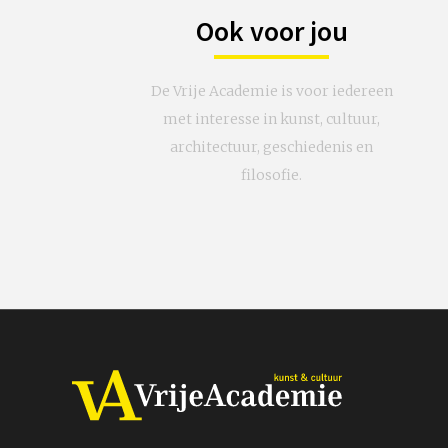
Ook voor jou
De Vrije Academie is voor iedereen
met interesse in kunst, cultuur,
architectuur, geschiedenis en
filosofie.