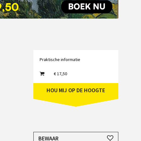
Emailadres
Praktische informatie
€ 17,50
HOU MIJ OP DE HOOGTE
JE HEBT EEN ACCOUNT NODIG
BEWAAR