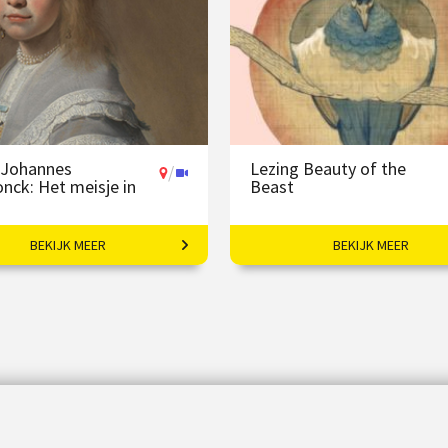
 Johannes
Lezing Beauty of the
/
nck: Het meisje in
Beast
BEKIJK MEER
BEKIJK MEER
rtretten en een
Die­ren in de art nou­veau.
de identiteit.
50
vanaf 27 sep
€ 19,50
/
p locatie of online
Op locatie of online