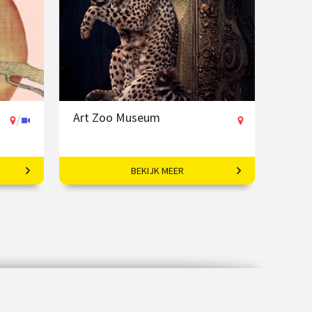
Art Zoo Museum
/
BEKIJK MEER
Waar kunst, ambacht en natuur
samenkomen.
€ 17,50
Op locatie