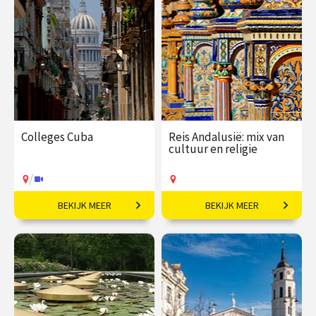
Colleges Cuba
Reis Andalusië: mix van
cultuur en religie
/
BEKIJK MEER
BEKIJK MEER
De Caraïbische
7-daagse reis o.l.v. Robert-
smeltkroes.
Jan Muller.
€ 109,00
vanaf 02
€ 2395,00
vanaf 02
dec
nov
Op locatie
/
Op locatie of online