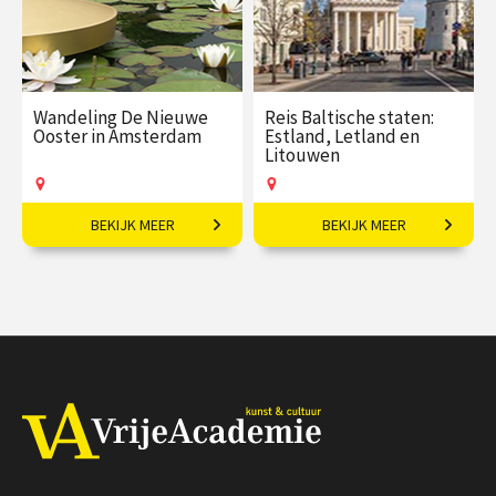
Wandeling De Nieuwe
Reis Baltische staten:
Ooster in Amsterdam
Estland, Letland en
Litouwen
BEKIJK MEER
BEKIJK MEER
Kunst en symboliek op de
11-daagse reis o.l.v.
groenste begraafplaats
Frederik Erens.
van Nederland.
€ 27,50
vanaf 06
€ 3145,00
vanaf 18
sep
aug
Op locatie
Op locatie