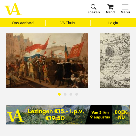
Zoeken
Mand
Menu
Home
Ons aanbod
Agenda
VAthuis
Over ons
Vragen?
Cadeaubon
Huis Vasari
Login
Ons aanbod
VA Thuis
Login