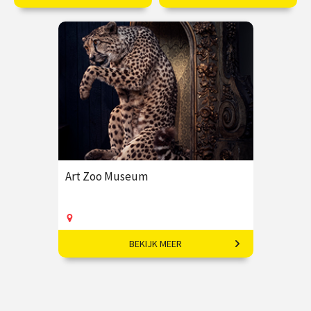
Meester van kleur, vorm
Dansende lijnen, sociale
en vrijheid.
kracht en straatkunst.
€ 35,00
vanaf 05
€ 35,00
vanaf 15
nov
okt
Online
Online
Art Zoo Museum
BEKIJK MEER
Waar kunst, ambacht en natuur
samenkomen.
€ 17,50