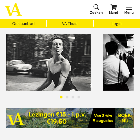
Zoeken
Mand
Menu
Home
Ons aanbod
Agenda
VAthuis
Over ons
Vragen?
Cadeaubon
Huis Vasari
Login
Ons aanbod
VA Thuis
Login