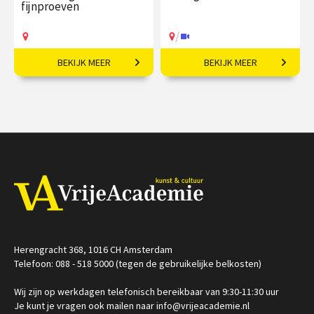
fijnproeven
/
BEKIJK MEER
BEKIJK MEER
7-daagse reis o.l.v.
Van Persepolis tot het
Martijn Pieters.
moderne Teheran.
€ 2495,00
vanaf 15
€ 195,00
vanaf 22
sep
sep
Op locatie
/
Op locatie of online
Herengracht 368, 1016 CH Amsterdam
Telefoon: 088 - 518 5000 (tegen de gebruikelijke belkosten)
Wij zijn op werkdagen telefonisch bereikbaar van 9:30-11:30 uur
Je kunt je vragen ook mailen naar info@vrijeacademie.nl