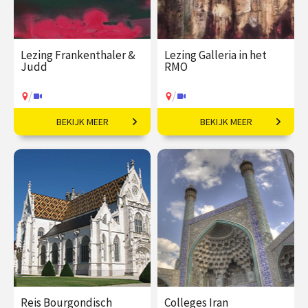
Lezing Frankenthaler &
Lezing Galleria in het
Judd
RMO
/
/
BEKIJK MEER
BEKIJK MEER
Kunst in contrast.
Op ontdekkingstocht
naar verborgen verhalen.
€ 19,50
vanaf 06
€ 19,50
vanaf 05
okt
sep
/
/
Op locatie of online
Op locatie of online
Reis Bourgondisch
Colleges Iran