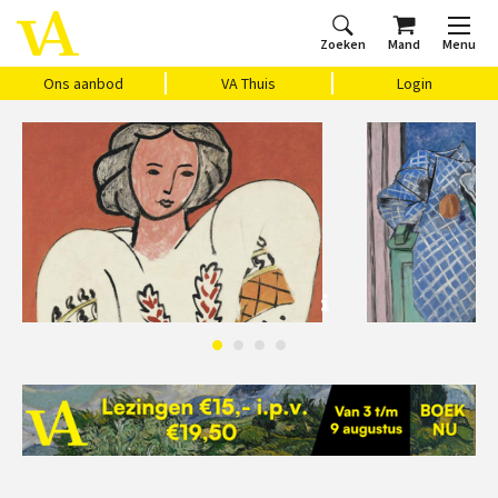
Zoeken
Mand
Menu
Home
Ons aanbod
Agenda
VAthuis
Over ons
Vragen?
Cadeaubon
Huis Vasari
Login
Ons aanbod
VA Thuis
Login