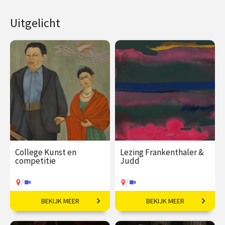
Uitgelicht
College Kunst en
Lezing Frankenthaler &
competitie
Judd
/
/
BEKIJK MEER
BEKIJK MEER
Vriendschap, strijd en
Kunst in contrast.
inspiratie.