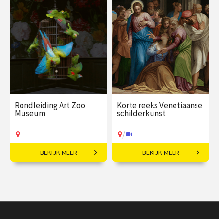
€ 35,00
vanaf 13
€ 19,50
vanaf 06
okt
okt
/
/
Op locatie of online
Op locatie of online
Rondleiding Art Zoo
Korte reeks Venetiaanse
Museum
schilderkunst
/
BEKIJK MEER
BEKIJK MEER
Ontdek het nieuwste
Iconen van de
museum in Amsterdam!
kunstgeschiedenis.
€ 32,50
vanaf 06
€ 109,00
vanaf 21
sep
sep
Op locatie
/
Op locatie of online