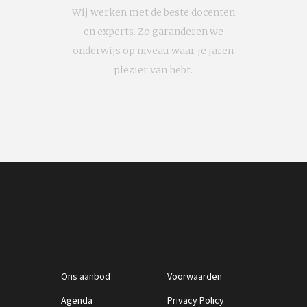
Wij werken met de beste docenten
en experts. Zo garanderen we
onderwijs op niveau waar je jaren
plezier van hebt.
Ons aanbod
Voorwaarden
Agenda
Privacy Policy