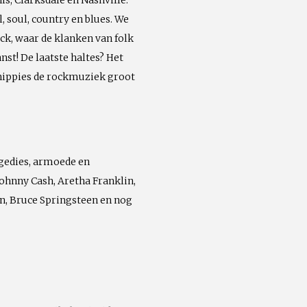
s, Clarksdale en Nashville.
, soul, country en blues. We
k, waar de klanken van folk
nst! De laatste haltes? Het
 hippies de rockmuziek groot
gedies, armoede en
Johnny Cash, Aretha Franklin,
in, Bruce Springsteen en nog