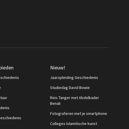
bieden
Nieuw!
schiedenis
Jaaropleiding Geschiedenis
e
Studiedag David Bowie
ctuur
Reis Tanger met Abdelkader
Benali
denis
Fotograferen met je smartphone
eschiedenis
Colleges Islamitische kunst