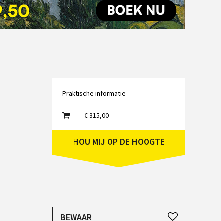
Emailadres
Praktische informatie
€ 315,00
HOU MIJ OP DE HOOGTE
JE HEBT EEN ACCOUNT NODIG
BEWAAR