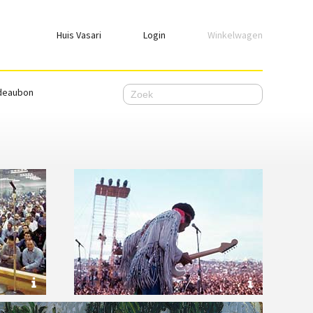
Huis Vasari
Login
Winkelwagen
Login
deaubon
Emailadres
Wachtwoord
Ik wil ingelogd blijven
WACHTWOORD VERGETEN
Nog geen account, meld je
hier
aan.