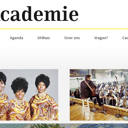
Agenda
VAthuis
Over ons
Vragen?
Ca