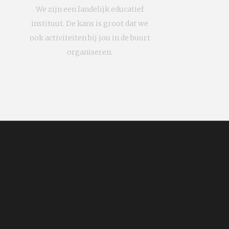
We zijn een landelijk educatief
instituut. De kans is groot dat we
ook activiteiten bij jou in de buurt
organiseren.