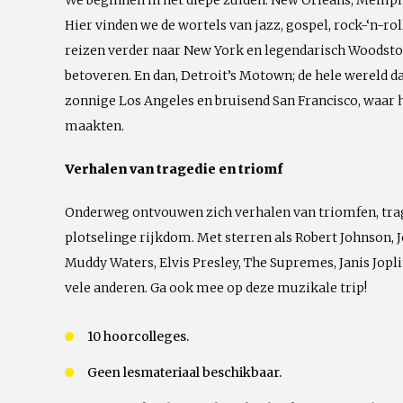
We beginnen in het diepe zuiden: New Orleans, Memphi
Hier vinden we de wortels van jazz, gospel, rock-‘n-roll
reizen verder naar New York en legendarisch Woodstoc
betoveren. En dan, Detroit’s Motown; de hele wereld da
zonnige Los Angeles en bruisend San Francisco, waar
maakten.
Verhalen van tragedie en triomf
Onderweg ontvouwen zich verhalen van triomfen, tra
plotselinge rijkdom. Met sterren als Robert Johnson, 
Muddy Waters, Elvis Presley, The Supremes, Janis Jopl
vele anderen. Ga ook mee op deze muzikale trip!
10 hoorcolleges.
Geen lesmateriaal beschikbaar.