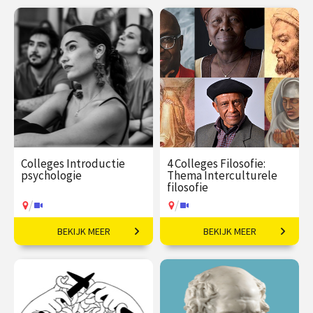
Colleges Introductie
4 Colleges Filosofie:
psychologie
Thema Interculturele
filosofie
/
/
BEKIJK MEER
BEKIJK MEER
Van gedrag tot geheugen,
Wat kunnen wij leren van
van stoornissen tot
denkers wereldwijd?
therapie.
€ 345,00
vanaf 22
€ 145,00
vanaf 19
sep
jan