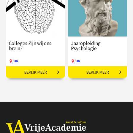
/
/
Op locatie of online
Op locatie of online
Colleges Zijn wij ons
Jaaropleiding
brein?
Psychologie
/
/
BEKIJK MEER
BEKIJK MEER
Tussen brein en beleving
Een introductie naar het
met Rico Sneller!
menselijk zijn
€ 345,00
vanaf 28
€ 1225,00
vanaf 05
sep
okt
/
/
Op locatie of online
Op locatie of online