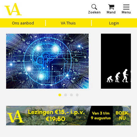
Zoeken
Mand
Menu
Home
Ons aanbod
Agenda
VAthuis
Over ons
Vragen?
Cadeaubon
Huis Vasari
Login
Ons aanbod
VA Thuis
Login