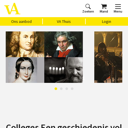
Zoeken
Mand
Menu
Home
Ons aanbod
Agenda
VAthuis
Over ons
Vragen?
Cadeaubon
Huis Vasari
Login
Ons aanbod
VA Thuis
Login
Colleges Een geschiedenis vol