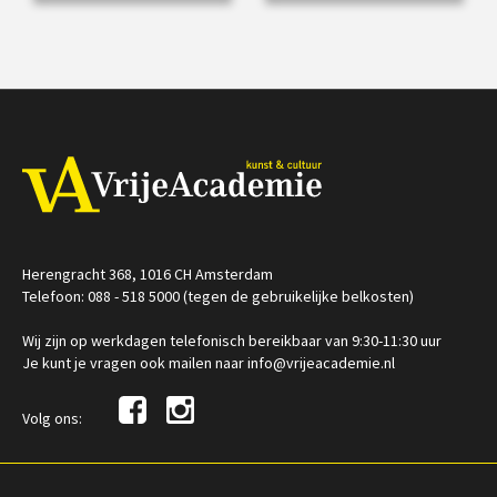
it Darker
€ 35,00
vanaf 25
€ 35,00
vanaf 16
aug
feb
Online
Online
Herengracht 368, 1016 CH Amsterdam
Telefoon: 088 - 518 5000 (tegen de gebruikelijke belkosten)
Wij zijn op werkdagen telefonisch bereikbaar van 9:30-11:30 uur
Je kunt je vragen ook mailen naar info@vrijeacademie.nl
Volg ons: