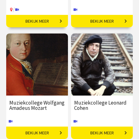
/
BEKIJK MEER
BEKIJK MEER
In alles anders dan
Mysterieuze componist
Rembrandt.
uit de Weense barok.
€ 19,50
vanaf 20
€ 35,00
vanaf 23
aug
sep
Online
/
Op locatie of online
Muziekcollege Wolfgang
Muziekcollege Leonard
Amadeus Mozart
Cohen
BEKIJK MEER
BEKIJK MEER
Een muzikaal talent.
Van Suzanne tot You Want