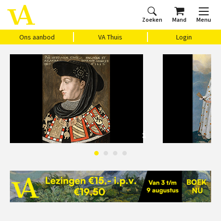
Zoeken
Mand
Menu
Home
Ons aanbod
Agenda
VAthuis
Over ons
Vragen?
Cadeaubon
Huis Vasari
Login
Ons aanbod
VA Thuis
Login