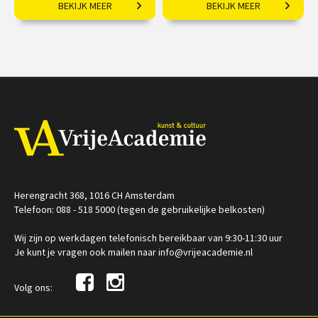
BEKIJK MEER
BEKIJK MEER
Die­ren in de art nou­veau.
Vloeiende vernieuwing in
Europa
€ 19,50
€ 169,00
Op locatie
/
Op locatie of online
Herengracht 368, 1016 CH Amsterdam
Telefoon: 088 - 518 5000 (tegen de gebruikelijke belkosten)
Wij zijn op werkdagen telefonisch bereikbaar van 9:30-11:30 uur
Je kunt je vragen ook mailen naar info@vrijeacademie.nl
Volg ons: