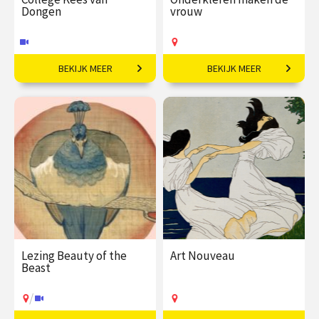
Dongen
vrouw
BEKIJK MEER
BEKIJK MEER
Bohémien tussen kunst
Modehistorica Birthe
en high society.
Weijkamp over lingerie
en shapewear door de
eeuwen
€ 35,00
vanaf 07
€ 17,50
okt
Online
Op locatie
Lezing Beauty of the
Art Nouveau
Beast
/