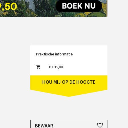
Emailadres
Praktische informatie
€ 195,00
HOU MIJ OP DE HOOGTE
JE HEBT EEN ACCOUNT NODIG
BEWAAR