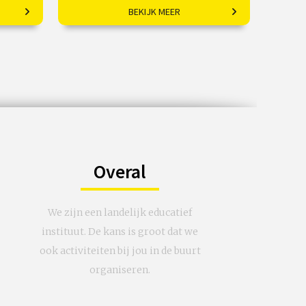
BEKIJK MEER
Kunstwerken in hun
oorspronkelijke context.
 sep
€ 195,00
vanaf 28 okt
/
Op locatie of online
Overal
We zijn een landelijk educatief
instituut. De kans is groot dat we
ook activiteiten bij jou in de buurt
organiseren.