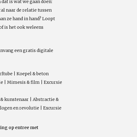
n dat is wat we gaan doen:
al naar de relatie tussen
aan ze hand in hand? Loopt
of is het ook weleens
nvang een gratis digitale
rftube | Koepel & beton
ie | Mimesis & film | Excursie
 & kunstenaar | Abstractie &
rlogen en revolutie | Excursie
ting op entree met