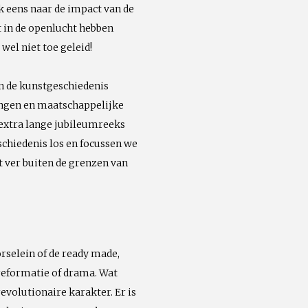
 eens naar de impact van de
t in de openlucht hebben
wel niet toe geleid!
an de kunstgeschiedenis
ingen en maatschappelijke
extra lange jubileumreeks
schiedenis los en focussen we
t ver buiten de grenzen van
rselein of de ready made,
reformatie of drama. Wat
volutionaire karakter. Er is