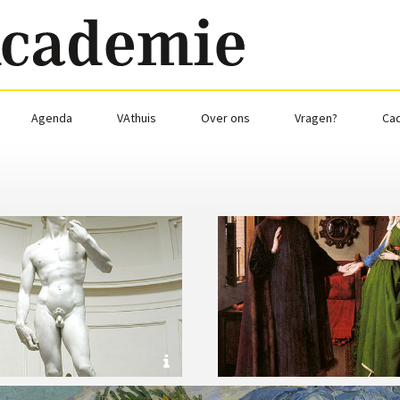
Agenda
VAthuis
Over ons
Vragen?
Ca