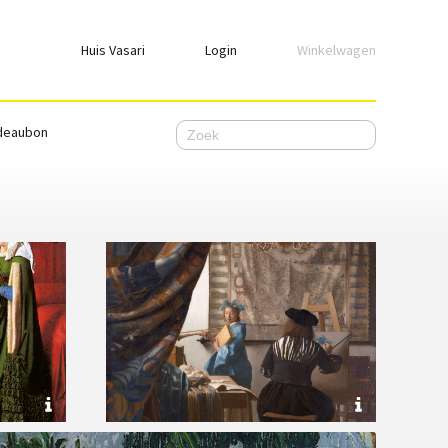
Huis Vasari
Login
Winkelwagen
Login
deaubon
Emailadres
Wachtwoord
Ik wil ingelogd blijven
WACHTWOORD VERGETEN
Nog geen account, meld je
hier
aan.