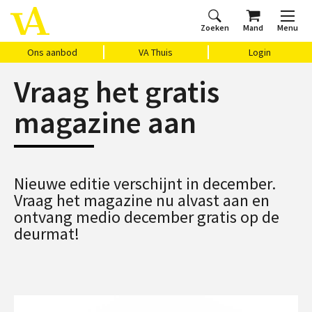
Zoeken
Mand
Menu
Home
Ons aanbod
Agenda
VAthuis
Over ons
Vragen?
Cadeaubon
Huis Vasari
Login
Ons aanbod
VA Thuis
Login
Vraag het gratis
magazine aan
Nieuwe editie verschijnt in december.
Vraag het magazine nu alvast aan en
ontvang medio december gratis op de
deurmat!