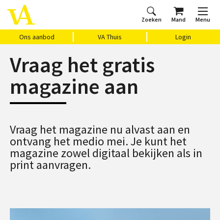
Zoeken
Mand
Menu
Home
Ons aanbod
Agenda
VAthuis
Over ons
Vragen?
Cadeaubon
Huis Vasari
Login
Ons aanbod
VA Thuis
Login
Vraag het gratis
magazine aan
Vraag het magazine nu alvast aan en
ontvang het medio mei. Je kunt het
magazine zowel digitaal bekijken als in
print aanvragen.