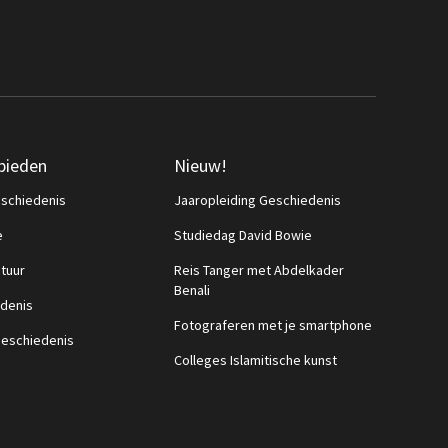
bieden
Nieuw!
schiedenis
Jaaropleiding Geschiedenis
e
Studiedag David Bowie
ctuur
Reis Tanger met Abdelkader
Benali
denis
Fotograferen met je smartphone
eschiedenis
Colleges Islamitische kunst