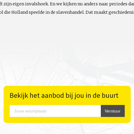
ft zijn eigen invalshoek. En we kijken nu anders naar periodes da
l die Holland speelde in de slavenhandel. Dat maakt geschiedenis
Bekijk het aanbod bij jou in de buurt