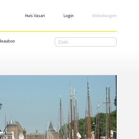
Huis Vasari
Login
Winkelwagen
Login
deaubon
Emailadres
Wachtwoord
Ik wil ingelogd blijven
WACHTWOORD VERGETEN
Nog geen account, meld je
hier
aan.