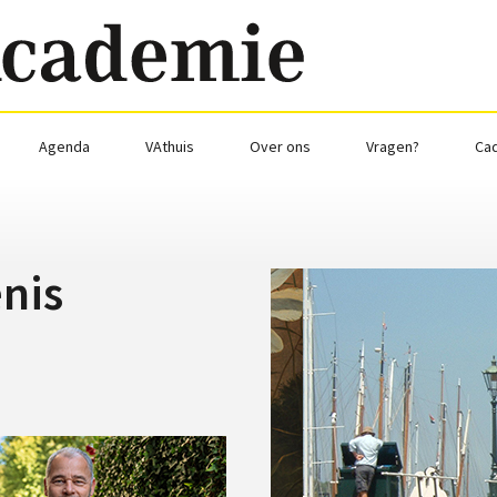
Agenda
VAthuis
Over ons
Vragen?
Ca
enis