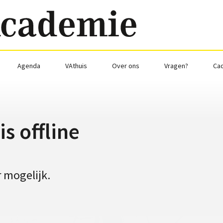
Agenda
VAthuis
Over ons
Vragen?
Ca
s offline
 mogelijk.