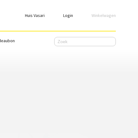
Huis Vasari
Login
Winkelwagen
Login
deaubon
Emailadres
Wachtwoord
Ik wil ingelogd blijven
WACHTWOORD VERGETEN
Nog geen account, meld je
hier
aan.