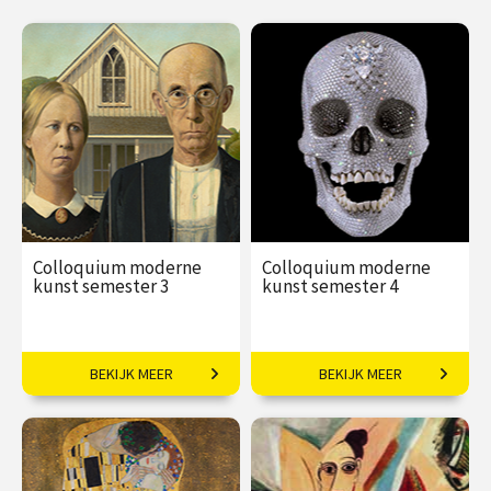
Colloquium moderne
Colloquium moderne
kunst semester 3
kunst semester 4
Van Abstract expressionisme
Van Postmodernisme tot
BEKIJK MEER
BEKIJK MEER
tot Fluxus
Graffiti Art
€ 259,00
€ 259,00