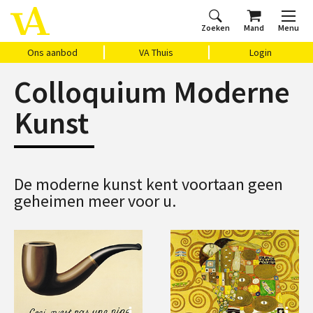
Zoeken
Mand
Menu
Home
Ons aanbod
Agenda
VAthuis
Over ons
Vragen?
Cadeaubon
Huis Vasari
Login
Ons aanbod
VA Thuis
Login
Colloquium Moderne
Kunst
De moderne kunst kent voortaan geen
geheimen meer voor u.