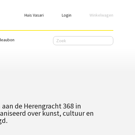
Huis Vasari
Login
Winkelwagen
Login
deaubon
Emailadres
Wachtwoord
Ik wil ingelogd blijven
WACHTWOORD VERGETEN
 aan de Herengracht 368 in
Nog geen account, meld je
hier
aan.
aniseerd over kunst, cultuur en
gd.