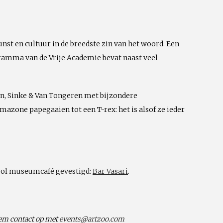
Emailadres
nst en cultuur in de breedste zin van het woord. Een
gramma van de Vrije Academie bevat naast veel
n, Sinke & Van Tongeren
met bijzondere
azone papegaaien tot een T-rex: het is alsof ze ieder
ervol museumcafé gevestigd:
Bar Vasari
.
eem contact op met
events@artzoo.com