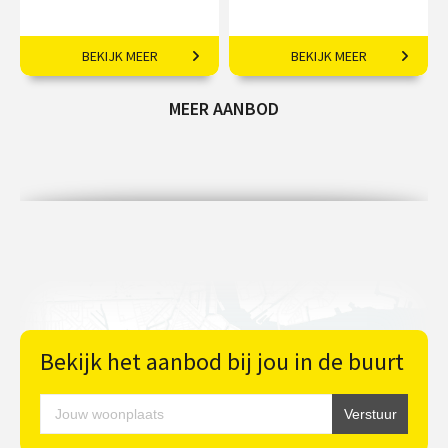
Van jugendstil-herenhuizen
'Nieuwe Kunst' in de
BEKIJK MEER
BEKIJK MEER
tot het ‘Tuschinski-theater’
hoofdstad.
van het oosten.
MEER AANBOD
€ 26,50
€ 69,00
Bekijk het aanbod bij jou in de buurt