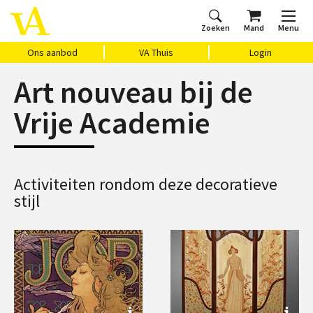
Zoeken
Mand
Menu
Home
Ons aanbod
Agenda
VAthuis
Over ons
Vragen?
Cadeaubon
Huis Vasari
Login
Ons aanbod
VA Thuis
Login
Art nouveau bij de
Vrije Academie
Activiteiten rondom deze decoratieve
stijl