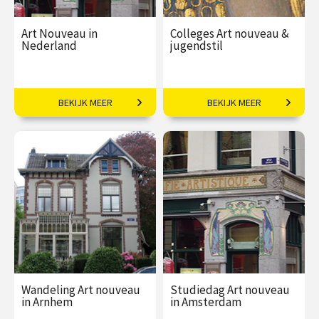
Art Nouveau in
Colleges Art nouveau &
Nederland
jugendstil
Wandelen door Alkmaar,
Vloeiende vernieuwing in
BEKIJK MEER
BEKIJK MEER
Amsterdam, Den Haag en
Europa.
Utrecht
€ 99,00
€ 259,00
Wandeling Art nouveau
Studiedag Art nouveau
in Arnhem
in Amsterdam