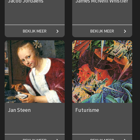
Jacob Jordaens
James McNeill Whistler
Een groots en geestig oeuvre.
Alles over de Amerikaanse
BEKIJK MEER
BEKIJK MEER
kunstschilder James McNeill
Whistler.
€ 17,50
€ 17,50
Jan Steen
Futurisme
Maak kennis met een van
Frederike Upmeijer over het