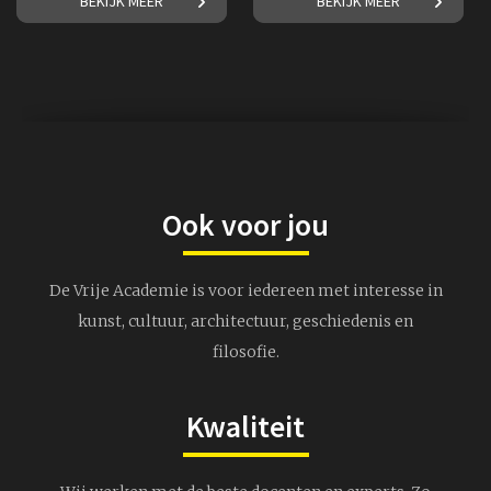
BEKIJK MEER
BEKIJK MEER
Nederlands bekendste
Futurisme.
schilders!
€ 17,50
€ 17,50
Ook voor jou
De Vrije Academie is voor iedereen met interesse in
kunst, cultuur, architectuur, geschiedenis en
filosofie.
Kwaliteit