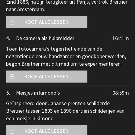
Eind 1886, na zijn terugkeer uit Parijs, vertrok Breitner
naar Amsterdam.
KOOP ALLE LESSEN
4.
De camera als hulpmiddel
16:41
m
Toen fotocamera's tegen het einde van de
negentiende eeuw handzamer en goedkoper werden,
begon Breitner met dit medium te experimenteren.
KOOP ALLE LESSEN
5.
Meisjes in kimono’s
08:59
m
Geïnspireerd door Japanse prenten schilderde
Breitner tussen 1893 en 1896 dertien schilderijen van
een meisje in kimono.
KOOP ALLE LESSEN