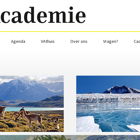
Agenda
VAthuis
Over ons
Vragen?
Ca