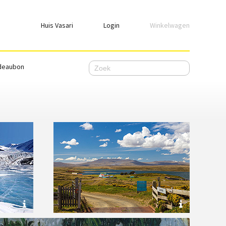
Huis Vasari
Login
Winkelwagen
Login
deaubon
Emailadres
Wachtwoord
Ik wil ingelogd blijven
WACHTWOORD VERGETEN
Nog geen account, meld je
hier
aan.