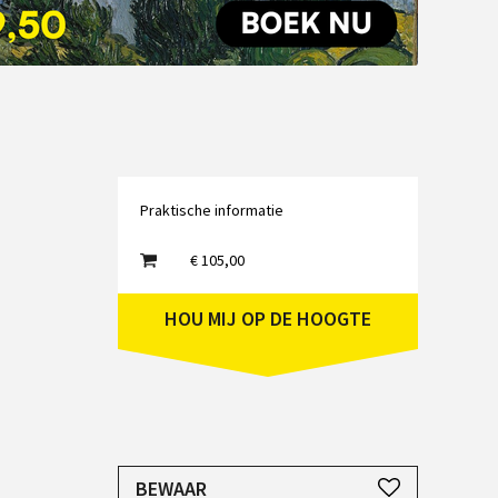
Emailadres
Praktische informatie
€ 105,00
HOU MIJ OP DE HOOGTE
JE HEBT EEN ACCOUNT NODIG
BEWAAR