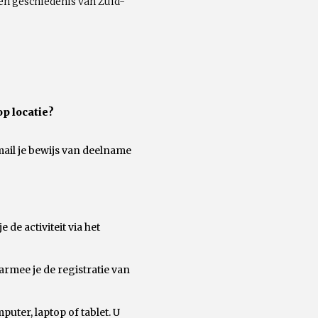
 en geschiedenis van Zuid-
op locatie?
mail je bewijs van deelname
de activiteit via het
rmee je de registratie van
uter, laptop of tablet. U