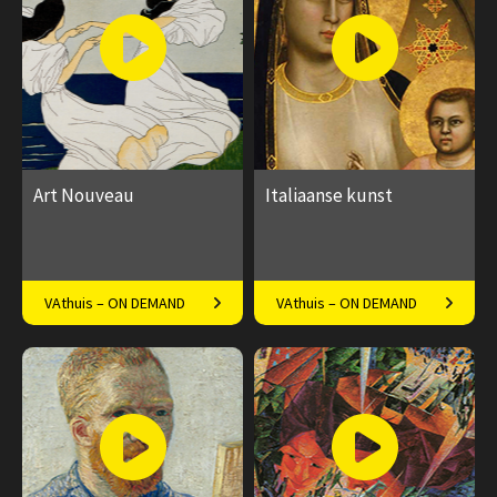
Art Nouveau
Italiaanse kunst
Vloeiende vernieuwing in
De grote meesters van het
VAthuis – ON DEMAND
VAthuis – ON DEMAND
Europa
Italiaanse schiereiland
€ 169.00
40
€ 169.00
40
afleveringen
afleveringen
Speeltijd 10 uur
Speeltijd 10 uur