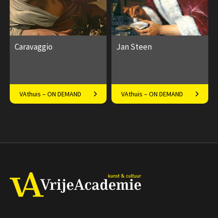
Caravaggio
Jan Steen
Het spannende leven van een
Rasechte verhalenverteller
VAthuis – ON DEMAND
VAthuis – ON DEMAND
brutale en opstandige
schilder
€ 17.50
4
€ 17.50
4
afleveringen
afleveringen
Speeltijd 1 uur
Speeltijd 1 uur