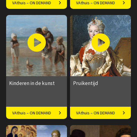
VAthuis – ON DEMAND
VAthuis – ON DEMAND
man
zoveel meer
€ 17.50
4
€ 17.50
4
afleveringen
afleveringen
Speeltijd 1 uur
Speeltijd 1 uur
Kinderen in de kunst
Pruikentijd
Van kleine volwassene tot
Docent Frederike Upmeijer
VAthuis – ON DEMAND
VAthuis – ON DEMAND
snotaap
over de Pruikentijd
€ 17.50
4
€ 17.50
4
afleveringen
afleveringen