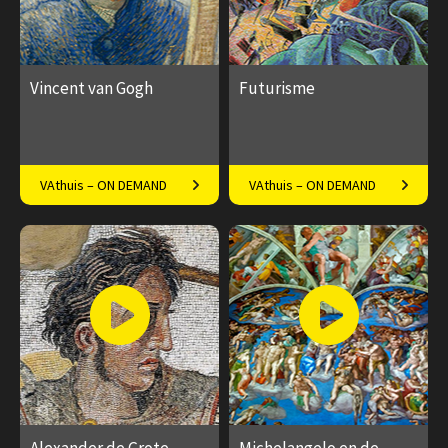
Vincent van Gogh
Futurisme
Van Gogh cliché? Welnee!
Opschudding en ontwrichting
VAthuis – ON DEMAND
VAthuis – ON DEMAND
Luister mee met Frederike
vanuit Italië
Upmeijer.
€ 17.50
4
€ 17.50
4
afleveringen
afleveringen
Speeltijd 1 uur
Speeltijd 1 uur