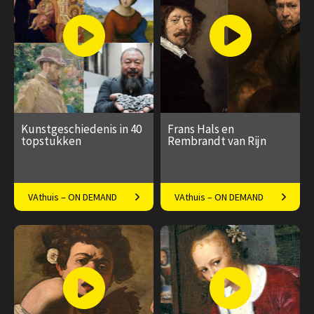
Speeltijd 1 uur
Speeltijd 1 uur
Kunstgeschiedenis in 40
Frans Hals en
topstukken
Rembrandt van Rijn
Van oudheid tot heden:
Van tronies tot
VAthuis – ON DEMAND
VAthuis – ON DEMAND
mooiste kunstwerken op een
schutterstukken: verdiep je in
rij
de meesterwerken van Hals
€ 169.00
40
€ 17.50
4
en Rembrandt.
afleveringen
Speeltijd 10 uur
Speeltijd 1 uur