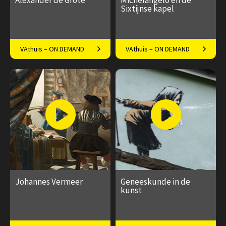
Alexander de Grote
Michelangelo en de
Sixtijnse kapel
Een grootmoedig, gruwelijk
Het wonderlijke en
VAthuis – ON DEMAND
VAthuis – ON DEMAND
en geniaal heerser
spectaculaire verhaal van een
geniaal meesterwerk
€ 17.50
4
€ 17.50
5
afleveringen
afleveringen
Speeltijd 1 uur
Speeltijd 1 uur
Johannes Vermeer
Geneeskunde in de
kunst
Een klein oeuvre, een groot
Kwakzalvers, piskijkers en