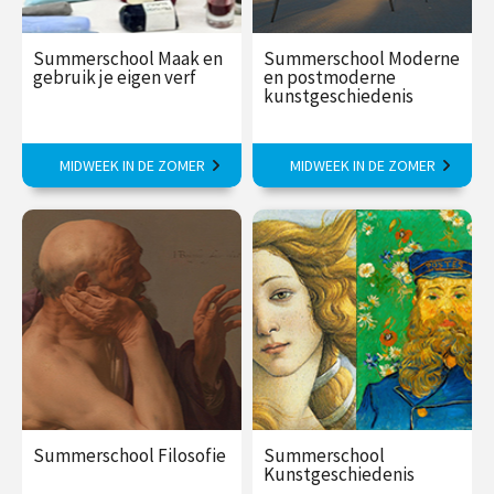
Summerschool Maak en
Summerschool Moderne
gebruik je eigen verf
en postmoderne
kunstgeschiedenis
Maak je eigen acrylverf, inkt,
Met Aldwin Kroeze.
MIDWEEK IN DE ZOMER
MIDWEEK IN DE ZOMER
pastel- en oliekrijt
€ 375,00
vanaf 10
€ 375,00
vanaf 10
aug
aug
Summerschool Filosofie
Summerschool
Kunstgeschiedenis