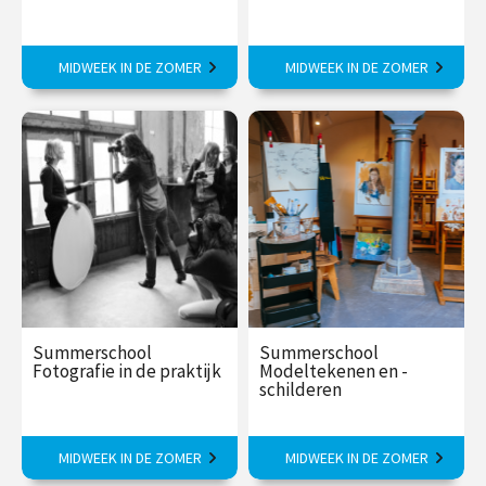
Met de grote filosofen in de
Indrukwekkende
MIDWEEK IN DE ZOMER
MIDWEEK IN DE ZOMER
zomer op zoek naar zin.
voorbeelden van 2500 jaar
kunstgeschiedenis.
€ 375,00
vanaf 17
€ 375,00
vanaf 24
aug
aug
Summerschool
Summerschool
Fotografie in de praktijk
Modeltekenen en -
schilderen
In 5 dagen zichtbaar beter
Geïnspireerd door een
MIDWEEK IN DE ZOMER
MIDWEEK IN DE ZOMER
fotograferen
bevlogen docent in 1 week!