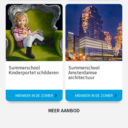
€ 375,00
vanaf 24
€ 375,00
aug
Summerschool
Summerschool
Kinderportet schilderen
Amsterdamse
architectuur
Ontdek de geheimen van een
Van middeleeuwse huizen tot
MIDWEEK IN DE ZOMER
MIDWEEK IN DE ZOMER
overtuigend portret.
moderne hoogbouw.
MEER AANBOD
€ 375,00
€ 375,00
vanaf 17
aug