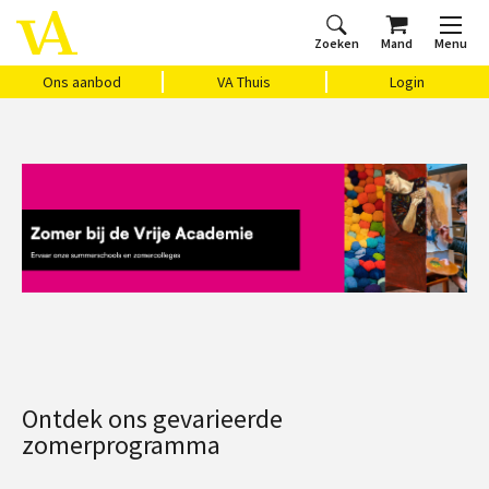
Zoeken
Mand
Menu
Home
Huis Vasari
Login
Ons aanbod
VA Thuis
Login
Ontdek ons gevarieerde
zomerprogramma