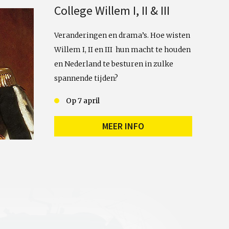
College Willem I, II & III
Veranderingen en drama’s. Hoe wisten
Willem I, II en III hun macht te houden
en Nederland te besturen in zulke
spannende tijden?
Op 7 april
MEER INFO