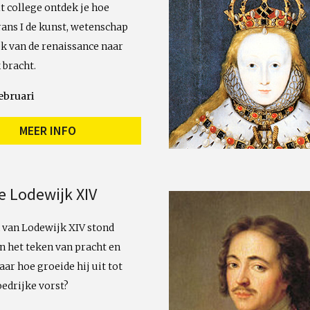
it college ontdek je hoe
ans I de kunst, wetenschap
ek van de renaissance naar
 bracht.
ebruari
MEER INFO
e Lodewijk XIV
 van Lodewijk XIV stond
in het teken van pracht en
ar hoe groeide hij uit tot
oedrijke vorst?