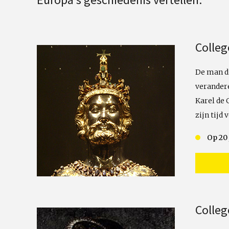
Colleg
De man d
verandere
Karel de 
zijn tijd 
Op 20 
Colleg