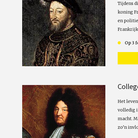
Tijdens d
koning Fr
en politi
Frankrijk
Op 3 f
Colleg
Het leven
volledig 
macht. Ma
zo’n invl