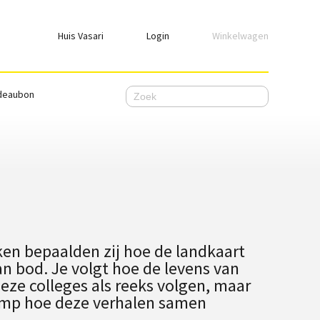
Huis Vasari
Login
Winkelwagen
Login
deaubon
Emailadres
Wachtwoord
Ik wil ingelogd blijven
WACHTWOORD VERGETEN
en bepaalden zij hoe de landkaart
Nog geen account, meld je
hier
aan.
an bod. Je volgt hoe de levens van
eze colleges als reeks volgen, maar
kamp hoe deze verhalen samen